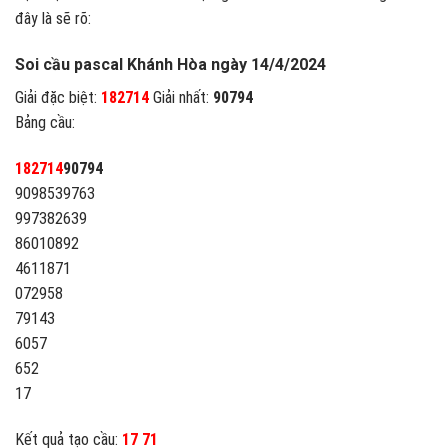
đây là sẽ rõ:
Soi cầu pascal Khánh Hòa ngày 14/4/2024
Giải đặc biệt:
182714
Giải nhất:
90794
Bảng cầu:
1
8
2
7
1
4
9
0
7
9
4
9
0
9
8
5
3
9
7
6
3
9
9
7
3
8
2
6
3
9
8
6
0
1
0
8
9
2
4
6
1
1
8
7
1
0
7
2
9
5
8
7
9
1
4
3
6
0
5
7
6
5
2
1
7
Kết quả tạo cầu:
17
71