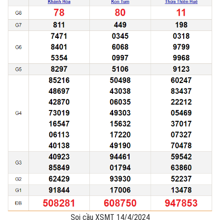
Soi cầu XSMT 14/4/2024