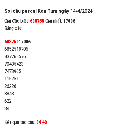
Soi cầu pascal Kon Tum ngày 14/4/2024
Giải đặc biệt:
608750
Giải nhất:
17006
Bảng cầu:
6
0
8
7
5
0
1
7
0
0
6
6
8
5
2
5
1
8
7
0
6
4
3
7
7
6
9
5
7
6
7
0
4
3
5
4
2
3
7
4
7
8
9
6
5
1
1
5
7
5
1
2
6
2
2
6
8
8
4
8
6
2
2
8
4
Kết quả tạo cầu:
84
48