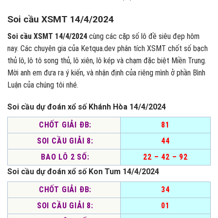
Soi cầu XSMT 14/4/2024
Soi cầu XSMT 14/4/2024
cùng các cặp số lô đề siêu đẹp hôm
nay. Các chuyên gia của Ketqua.dev phân tích XSMT chốt số bạch
thủ lô, lô tô song thủ, lô xiên, lô kép và chạm đặc biệt Miền Trung.
Mời anh em đưa ra ý kiến, và nhận định của riêng mình ở phần Bình
Luận của chúng tôi nhé.
Soi cầu dự đoán xổ số Khánh Hòa 14/4/2024
CHỐT GIẢI ĐB:
81
SOI CẦU GIẢI 8:
44
BAO LÔ 2 SỐ:
22 – 42 – 92
Soi cầu dự đoán xổ số Kon Tum 14/4/2024
CHỐT GIẢI ĐB:
34
SOI CẦU GIẢI 8:
01