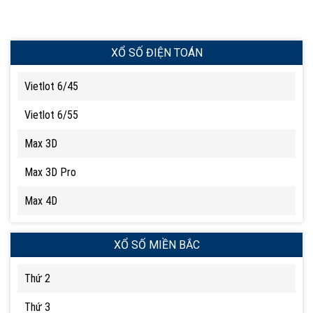
XỔ SỐ ĐIỆN TOÁN
Vietlot 6/45
Vietlot 6/55
Max 3D
Max 3D Pro
Max 4D
XỔ SỐ MIỀN BẮC
Thứ 2
Thứ 3