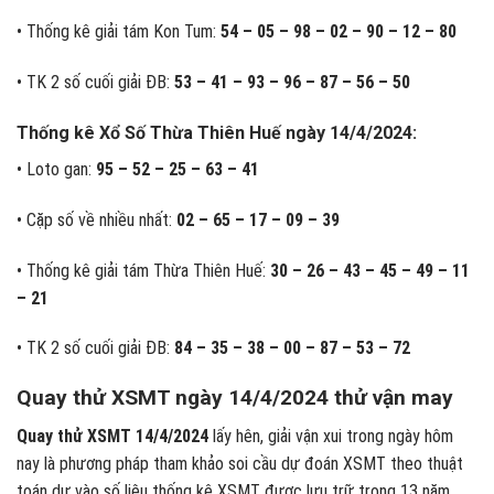
• Thống kê giải tám Kon Tum:
54 – 05 – 98 – 02 – 90 – 12 – 80
• TK 2 số cuối giải ĐB:
53 – 41 – 93 – 96 – 87 – 56 – 50
Thống kê Xổ Số Thừa Thiên Huế ngày 14/4/2024:
• Loto gan:
95 – 52 – 25 – 63 – 41
• Cặp số về nhiều nhất:
02 – 65 – 17 – 09 – 39
• Thống kê giải tám Thừa Thiên Huế:
30 – 26 – 43 – 45 – 49 – 11
– 21
• TK 2 số cuối giải ĐB:
84 – 35 – 38 – 00 – 87 – 53 – 72
Quay thử XSMT ngày 14/4/2024 thử vận may
Quay thử XSMT 14/4/2024
lấy hên, giải vận xui trong ngày hôm
nay là phương pháp tham khảo soi cầu dự đoán XSMT theo thuật
toán dự vào số liệu thống kê XSMT được lưu trữ trong 13 năm,