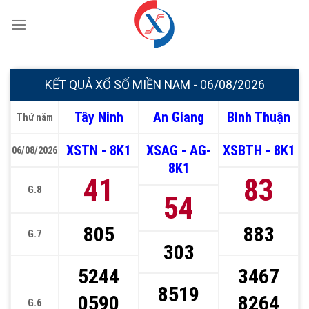
Chuyển
đến
nội
dung
KẾT QUẢ XỔ SỐ MIỀN NAM - 06/08/2026
Tây Ninh
An Giang
Bình Thuận
Thứ năm
XSTN - 8K1
XSAG - AG-
XSBTH - 8K1
06/08/2026
8K1
41
83
G.8
54
805
883
G.7
303
5244
3467
8519
0590
8264
G.6