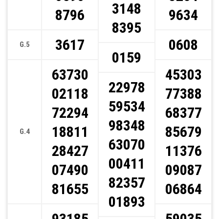
3148
8796
9634
8395
3617
0608
G.5
0159
63730
45303
22978
02118
77388
59534
72294
68377
98348
18811
85679
G.4
63070
28427
11376
00411
07490
09087
82357
81655
06864
01893
93185
59035