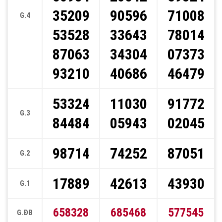
35209
90596
71008
G.4
53528
33643
78014
87063
34304
07373
93210
40686
46479
53324
11030
91772
G.3
84484
05943
02045
98714
74252
87051
G.2
17889
42613
43930
G.1
658328
685468
577545
G.ĐB