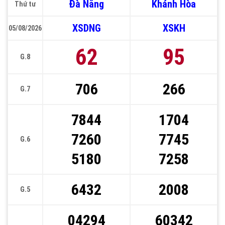
Đà Nẵng
Khánh Hòa
Thứ tư
XSDNG
XSKH
05/08/2026
62
95
G.8
706
266
G.7
7844
1704
7260
7745
G.6
5180
7258
6432
2008
G.5
04294
60342