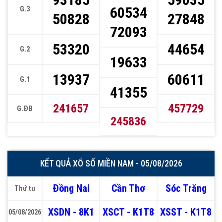
60534
G.3
50828
27848
72093
53320
44654
G.2
19633
13937
60611
G.1
41355
241657
457729
G.ĐB
245836
KẾT QUẢ XỔ SỐ MIỀN NAM - 05/08/2026
Đồng Nai
Cần Thơ
Sóc Trăng
Thứ tư
XSDN - 8K1
XSCT - K1T8
XSST - K1T8
05/08/2026