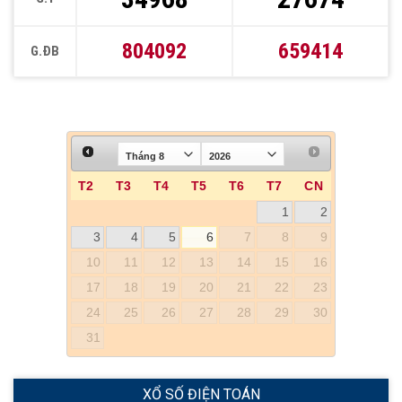
804092
659414
G.ĐB
T2
T3
T4
T5
T6
T7
CN
1
2
3
4
5
6
7
8
9
10
11
12
13
14
15
16
17
18
19
20
21
22
23
24
25
26
27
28
29
30
31
XỔ SỐ ĐIỆN TOÁN