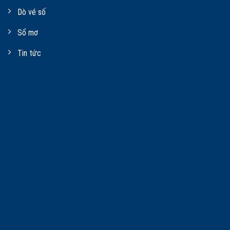
Dò vé số
Sổ mơ
Tin tức