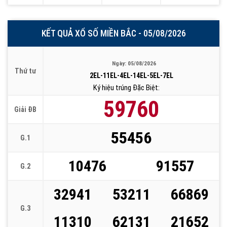
KẾT QUẢ XỔ SỐ MIỀN BẮC - 05/08/2026
Ngày: 05/08/2026
Thứ tư
2EL-11EL-4EL-14EL-5EL-7EL
Ký hiệu trúng Đặc Biệt:
59760
Giải ĐB
55456
G.1
10476
91557
G.2
32941
53211
66869
G.3
11310
62131
21652