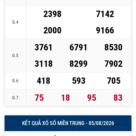
2398
7142
G.4
2000
9166
3761
6791
8530
G.5
3118
8299
7902
418
593
705
G.6
75
18
95
83
G.7
KẾT QUẢ XỔ SỐ MIỀN TRUNG - 05/08/2026