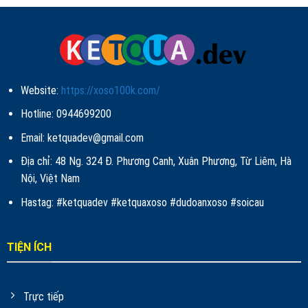
Website:
https://xoso100k.com/
Hotline: 0944699200
Email:
ketquadev@gmail.com
Địa chỉ: 48 Ng. 324 Đ. Phương Canh, Xuân Phương, Từ Liêm, Hà
Nội, Việt Nam
Hastag: #ketquadev #ketquaxoso #dudoanxoso #soicau
TIỆN ÍCH
Trực tiếp