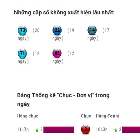
Những cặp số không xuất hiện lâu nhất:
73
22
14
( 26
( 19
( 17
ngày )
ngày )
ngày )
71
85
( 12
( 12
ngày )
ngày )
Bảng Thống kê "Chục - Đơn vị" trong
ngày
Hàng chục
Chục
Hàng đơn vị
0
11 Lần
3
10 Lần
3