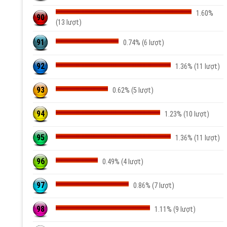
1.60%
90
(13 lượt)
91
0.74% (6 lượt)
92
1.36% (11 lượt)
93
0.62% (5 lượt)
94
1.23% (10 lượt)
95
1.36% (11 lượt)
96
0.49% (4 lượt)
97
0.86% (7 lượt)
98
1.11% (9 lượt)