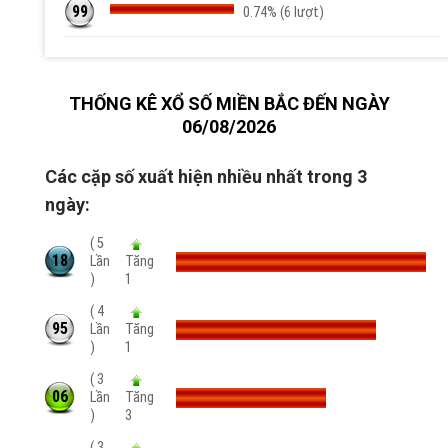
99
0.74% (6 lượt)
THỐNG KÊ XỔ SỐ MIỀN BẮC ĐẾN NGÀY
06/08/2026
Các cặp số xuất hiện nhiều nhất trong 3
ngày:
( 5
18
Lần
Tăng
)
1
( 4
95
Lần
Tăng
)
1
( 3
06
Lần
Tăng
)
3
( 3