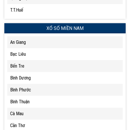
T.T.Huế
XỔ SỐ MIỀN NAM
An Giang
Bạc Liêu
Bến Tre
Bình Dương
Bình Phước
Bình Thuận
Cà Mau
Cần Thơ