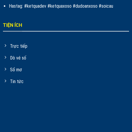
Hastag: #ketquadev #ketquaxoso #dudoanxoso #soicau
TIỆN ÍCH
Trực tiếp
Dò vé số
Sổ mơ
Tin tức