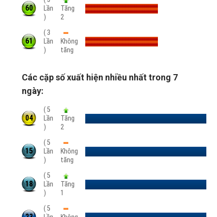
60
Lần
Tăng
)
2
( 3
61
Lần
Không
)
tăng
Các cặp số xuất hiện nhiều nhất trong 7
ngày:
( 5
04
Lần
Tăng
)
2
( 5
15
Lần
Không
)
tăng
( 5
18
Lần
Tăng
)
1
( 5
23