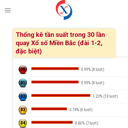
Chuyển
đến
nội
dung
Thống kê tần suất trong 30 lần
quay Xổ số Miền Bắc (đài 1-2,
đặc biệt)
00
0.99% (8 lượt)
01
0.99% (8 lượt)
02
1.23% (10 lượt)
03
0.74% (6 lượt)
04
0.86% (7 lượt)