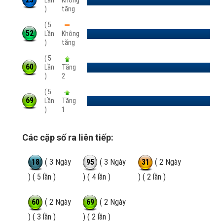
Lần
Không
)
tăng
( 5
52
Lần
Không
)
tăng
( 5
60
Lần
Tăng
)
2
( 5
69
Lần
Tăng
)
1
Các cặp số ra liên tiếp:
18
( 3 Ngày
95
( 3 Ngày
31
( 2 Ngày
) ( 5 lần )
) ( 4 lần )
) ( 2 lần )
60
( 2 Ngày
69
( 2 Ngày
) ( 3 lần )
) ( 2 lần )