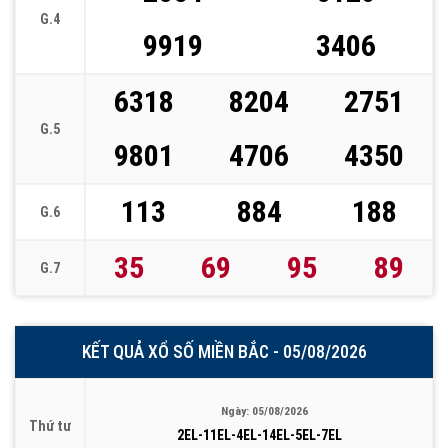
G.4
9919
3406
6318
8204
2751
G.5
9801
4706
4350
113
884
188
G.6
35
69
95
89
G.7
KẾT QUẢ XỔ SỐ MIỀN BẮC - 05/08/2026
Ngày: 05/08/2026
Thứ tư
2EL-11EL-4EL-14EL-5EL-7EL