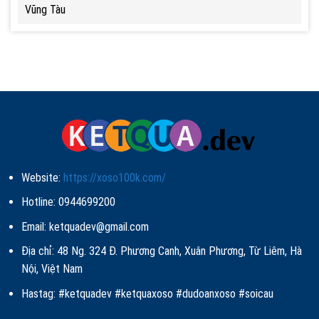
Vũng Tàu
Website:
https://xoso100k.com/
Hotline: 0944699200
Email:
ketquadev@gmail.com
Địa chỉ: 48 Ng. 324 Đ. Phương Canh, Xuân Phương, Từ Liêm, Hà
Nội, Việt Nam
Hastag: #ketquadev #ketquaxoso #dudoanxoso #soicau