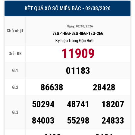
KẾT QUẢ XỔ SỐ MIỀN BẮC - 02/08/2026
Ngày: 02/08/2026
Chủ nhật
7EG-14EG-3EG-8EG-1EG-2EG
Ký hiệu trúng Đặc Biệt:
11909
Giải ĐB
01183
G.1
86638
28428
G.2
50294
48741
18207
G.3
84003
55298
24833