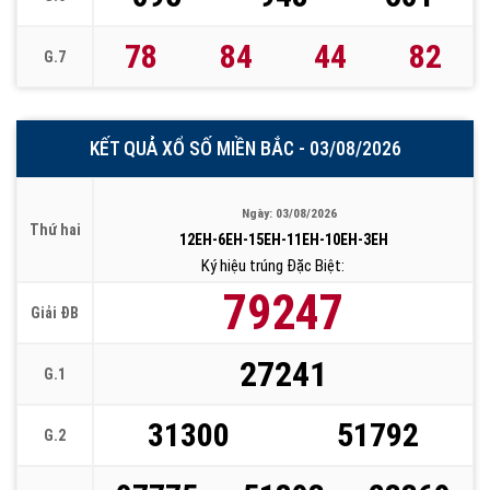
78
84
44
82
G.7
KẾT QUẢ XỔ SỐ MIỀN BẮC - 03/08/2026
Ngày: 03/08/2026
Thứ hai
12EH-6EH-15EH-11EH-10EH-3EH
Ký hiệu trúng Đặc Biệt:
79247
Giải ĐB
27241
G.1
31300
51792
G.2