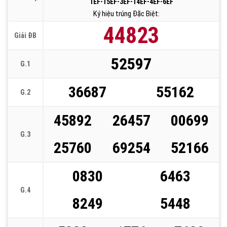
1EF-15EF-3EF-14EF-4EF-6EF
Ký hiệu trúng Đặc Biệt:
44823
Giải ĐB
52597
G.1
36687
55162
G.2
45892
26457
00699
G.3
25760
69254
52166
0830
6463
G.4
8249
5448