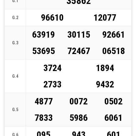
35862
G.1
96610
12077
G.2
63919
30115
92661
G.3
53695
72467
06518
3724
1894
G.4
2733
9432
4877
0072
0502
G.5
7833
5986
6061
095
943
601
G.6