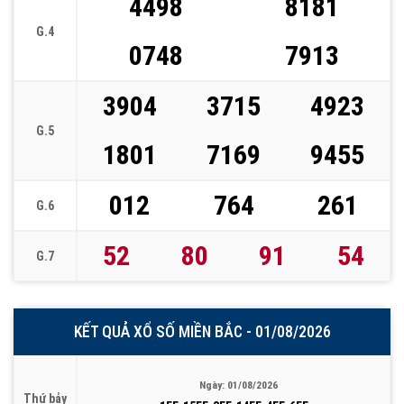
4498
8181
G.4
0748
7913
3904
3715
4923
G.5
1801
7169
9455
012
764
261
G.6
52
80
91
54
G.7
KẾT QUẢ XỔ SỐ MIỀN BẮC - 01/08/2026
Ngày: 01/08/2026
Thứ bảy