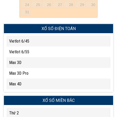
24
25
26
27
28
29
30
31
XỔ SỐ ĐIỆN TOÁN
Vietlot 6/45
Vietlot 6/55
Max 3D
Max 3D Pro
Max 4D
XỔ SỐ MIỀN BẮC
Thứ 2