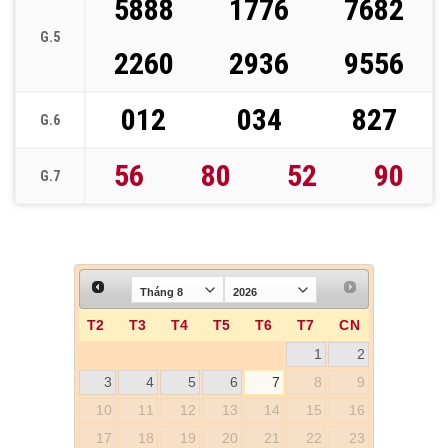
5888
1776
7682
G.5
2260
2936
9556
012
034
827
G.6
56
80
52
90
G.7
T2
T3
T4
T5
T6
T7
CN
1
2
3
4
5
6
7
8
9
10
11
12
13
14
15
16
17
18
19
20
21
22
23