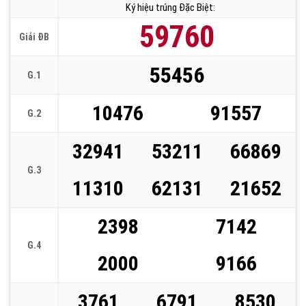
Ký hiệu trúng Đặc Biệt:
59760
Giải ĐB
55456
G.1
10476
91557
G.2
32941
53211
66869
G.3
11310
62131
21652
2398
7142
G.4
2000
9166
3761
6791
8530