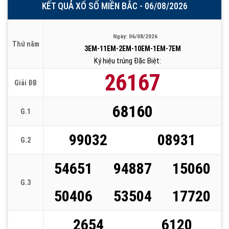
KẾT QUẢ XỔ SỐ MIỀN BẮC - 06/08/2026
Ngày: 06/08/2026
Thứ năm
3EM-11EM-2EM-10EM-1EM-7EM
Ký hiệu trúng Đặc Biệt:
26167
Giải ĐB
68160
G.1
99032
08931
G.2
54651
94887
15060
G.3
50406
53504
17720
2654
6120