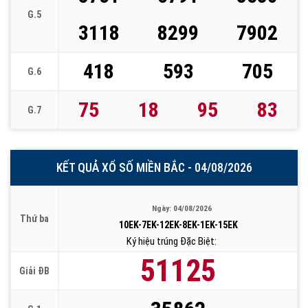
G.5
3118
8299
7902
418
593
705
G.6
75
18
95
83
G.7
KẾT QUẢ XỔ SỐ MIỀN BẮC - 04/08/2026
Ngày: 04/08/2026
Thứ ba
10EK-7EK-12EK-8EK-1EK-15EK
Ký hiệu trúng Đặc Biệt:
51125
Giải ĐB