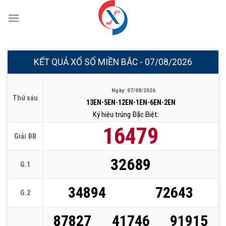
Chuyển
đến
nội
dung
KẾT QUẢ XỔ SỐ MIỀN BẮC - 07/08/2026
Ngày: 07/08/2026
Thứ sáu
13EN-5EN-12EN-1EN-6EN-2EN
Ký hiệu trúng Đặc Biệt:
16479
Giải ĐB
32689
G.1
34894
72643
G.2
87827
41746
91915