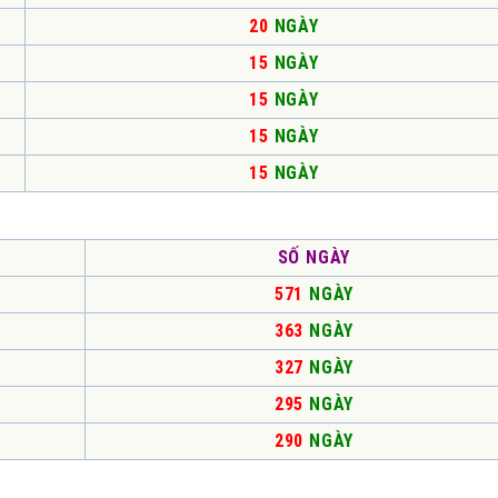
20
NGÀY
15
NGÀY
15
NGÀY
15
NGÀY
15
NGÀY
SỐ NGÀY
571
NGÀY
363
NGÀY
327
NGÀY
295
NGÀY
290
NGÀY