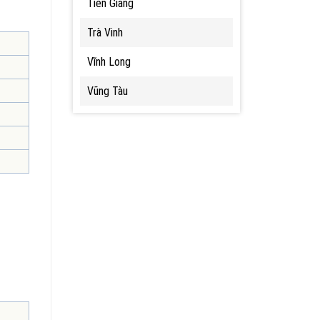
Tiền Giang
Trà Vinh
Vĩnh Long
Vũng Tàu