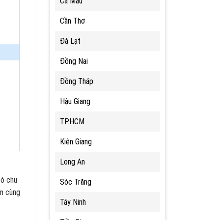
Cà Mau
Cần Thơ
Đà Lạt
Đồng Nai
Đồng Tháp
Hậu Giang
TP.HCM
Kiên Giang
Long An
có chu
Sóc Trăng
em cùng
Tây Ninh