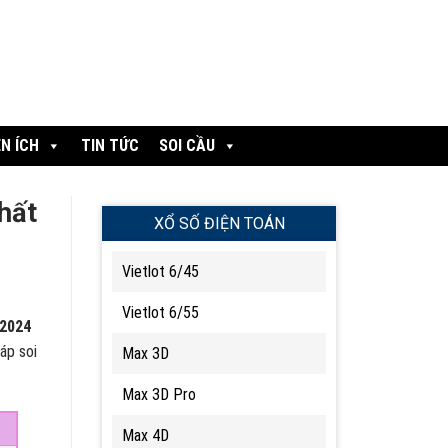
ỆN ÍCH
TIN TỨC
SOI CẦU
hất
XỔ SỐ ĐIỆN TOÁN
Vietlot 6/45
Vietlot 6/55
-2024
áp soi
Max 3D
Max 3D Pro
Max 4D