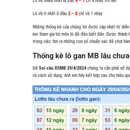
Lô về nhiều nhất là đầu
4 – 7
có 4 nháy trở lên
Lô về ít nhất ở đầu
3 – 8
chỉ về 1 nháy
Những thống kê của chúng tôi được cập nhật từ diễn
em tham gia bộ môn lô đề đều biết đến. Được thành l
trong việc tìm ra những con số chuẩn xác để chơi hàn
Thống kê lô gan MB lâu chưa
Để
Soi cầu XSMB 29/4/2024
chúng ta cần phải sử d
và cách sử dụng. Anh em hãy kết hợp sao cho hiệu qu