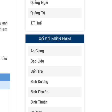
Quảng Ngãi
Quảng Trị
T.T.Huế
% anh
nh em
XỔ SỐ MIỀN NAM
An Giang
i cầu
Bạc Liêu
Bến Tre
Bình Dương
Bình Phước
Bình Thuận