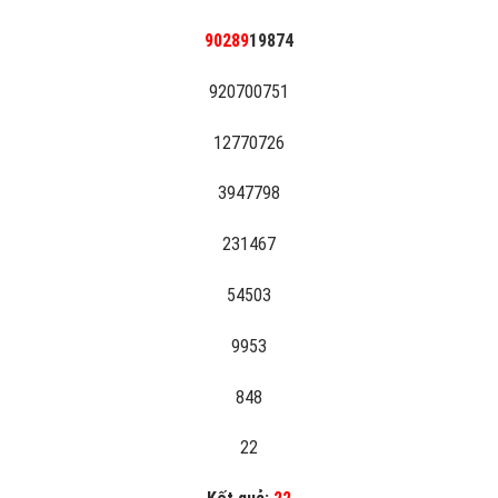
90289
19874
920700751
12770726
3947798
231467
54503
9953
848
22