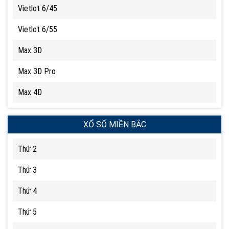
Vietlot 6/45
Vietlot 6/55
Max 3D
Max 3D Pro
Max 4D
XỔ SỐ MIỀN BẮC
Thứ 2
Thứ 3
Thứ 4
Thứ 5