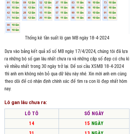
Thống kê tần suất lô gan MB ngày 18-4-2024
Dựa vào bảng kết quả xổ số MB ngày 17/4/2024, chúng tôi đã lựa
ra những bộ số gan lâu nhất chưa ra và những cặp số đẹp có chu kì
về nhiều nhất trong 30 ngày trở lại. Để soi cầu XSMB 18-4-2024
thì anh em không nên bỏ qua dữ liệu này nhé. Xin mời anh em cùng
theo dõi để có nhận định chính xác để tìm ra con lô đẹp nhất hôm
nay.
Lô gan lâu chưa ra:
LÔ TÔ
SỐ NGÀY
14
15
NGÀY
31
13
NGÀY