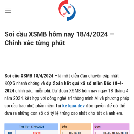
Chuyển
đến
nội
dung
Soi cầu XSMB hôm nay 18/4/2024 –
Chính xác từng phút
Soi cầu XSMB 18
/4/2024
– là một diễn đàn chuyên cập nhật
KQXS nhanh chóng và
dự đoán kết quả xổ số miền Bắc 18-4-
2024
chính xác, miễn phí. Dự đoán XSMB hôm nay ngày 18 tháng 4
năm 2024, kết hợp với công nghệ trí thông minh AI và phương pháp
soi cầu bạc nhớ, phần mềm
tại
ketqua.dev
độc quyền để có thể
đưa ra những con số có tỷ lệ trúng cao nhất cho tất cả anh em.