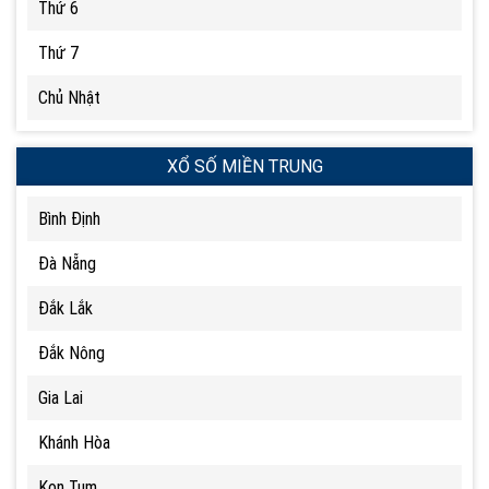
Thứ 6
Thứ 7
Chủ Nhật
XỔ SỐ MIỀN TRUNG
Bình Định
Đà Nẵng
Đắk Lắk
Đắk Nông
Gia Lai
Khánh Hòa
Kon Tum