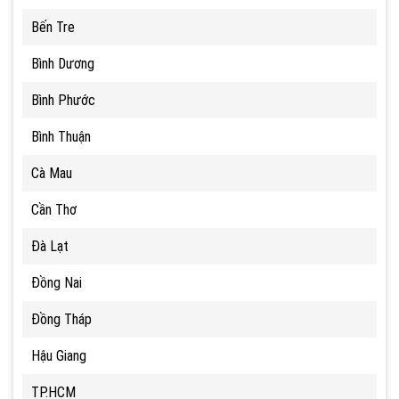
Bến Tre
Bình Dương
Bình Phước
Bình Thuận
Cà Mau
Cần Thơ
Đà Lạt
Đồng Nai
Đồng Tháp
Hậu Giang
TP.HCM